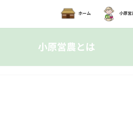
ホーム
小原営
小原営農とは