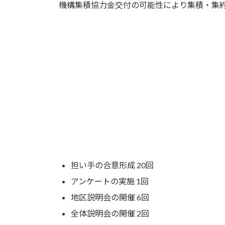
機構集積協力金交付の可能性により集積・集
法人設立・事業導入に当たっての経緯
担い手の合意形成 20回
アンケートの実施 1回
地区説明会の開催 6回
全体説明会の開催 2回